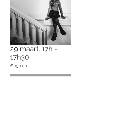
29 maart. 17h -
17h30
Prijs
€ 150,00
Niet op voorraad
Elke sessie duurt 30 minuten. Gelieve
de tijden te respecteren.
Inclusief 6 digitale bestanden naar
keuze.