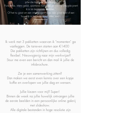
jullie die tastbare herinnering.
Pure liefde, intens geluk, spontane momenten en warme vreugde prent
ik in tot de mooiste beelden.
Of het nu gaat om een intieme ceremonie, een groot feest of een
huwelijk in het buitenland, alles kan!
Ik werk met 3 pakketten waarvan ik "momenten" ga
vastleggen. De tarieven starten aan €1400
Die pakketten zijn richtlijnen en dus volledig
flexibel. Nieuwsgierig naar mijn werkwijze?
Stuur me even een bericht en dan mail ik jullie de
infobrochure.
Zie je een samenwerking zitten?
Dan maken we eerst even kennis over een kopje
koffie en overlopen we jullie dag en wensen.
Jullie kiezen voor mij? Super!
Binnen de week na jullie huwelijk ontvangen jullie
de eerste beelden in een persoonlijke online galerij
met slideshow.
Alle digitale bestanden in hoge resolutie zijn