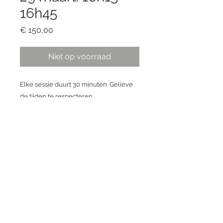
16h45
Prijs
€ 150,00
Niet op voorraad
Elke sessie duurt 30 minuten. Gelieve
de tijden te respecteren.
Inclusief 6 digitale bestanden naar
keuze.
©2020 by Charlotte Reynaert
hello@Charlottereynaert.com
+32 498 83 39 32
Bredene, Belgium
BE0635.630.211